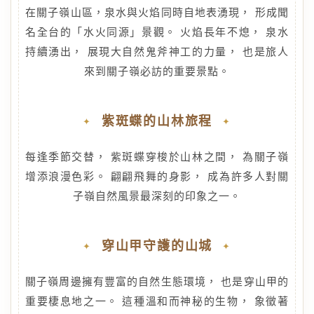
在關子嶺山區，泉水與火焰同時自地表湧現， 形成聞
名全台的「水火同源」景觀。 火焰長年不熄， 泉水
持續湧出， 展現大自然鬼斧神工的力量， 也是旅人
來到關子嶺必訪的重要景點。
紫斑蝶的山林旅程
每逢季節交替， 紫斑蝶穿梭於山林之間， 為關子嶺
增添浪漫色彩。 翩翩飛舞的身影， 成為許多人對關
子嶺自然風景最深刻的印象之一。
穿山甲守護的山城
關子嶺周邊擁有豐富的自然生態環境， 也是穿山甲的
重要棲息地之一。 這種溫和而神秘的生物， 象徵著