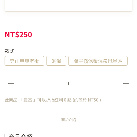
NT$250
款式
穿山甲與老街
泡湯
關子嶺泥漿溫泉風景區
此商品 「 最高 」可以折抵紅利
0
點 (約等於
NT$0
)
商品介紹