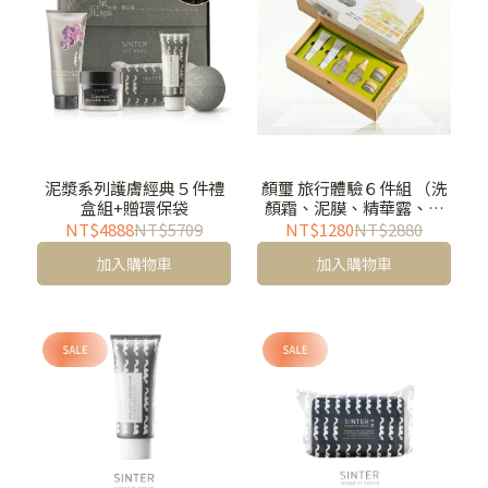
泥漿系列護膚經典５件禮
顏璽 旅行體驗６件組 （洗
盒組+贈環保袋
顏霜、泥膜、精華露、精
華液、水凝霜、精華霜)
NT$4888
NT$5709
NT$1280
NT$2880
加入購物車
加入購物車