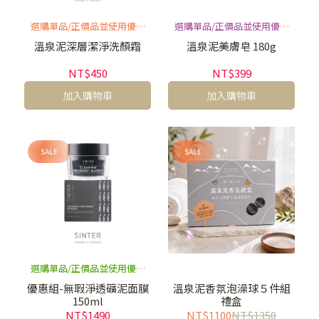
選購單品/正價品並使用優惠
選購單品/正價品並使用優惠
劵，請到溫泉泥系列選單加
劵，請到溫泉泥系列選單加
溫泉泥深層潔淨洗顏霜
溫泉泥美膚皂 180g
到購物車並結帳，此頁面含
到購物車並結帳，此頁面含
NT$450
NT$399
優惠組將無法套用優惠劵
優惠組將無法套用優惠劵
加入購物車
加入購物車
選購單品/正價品並使用優惠
劵，請到溫泉泥系列選單加
優惠組-無瑕淨透礦泥面膜
溫泉泥香氛泡澡球５件組
150ml
禮盒
到購物車並結帳，此頁面含
NT$1490
NT$1100
NT$1350