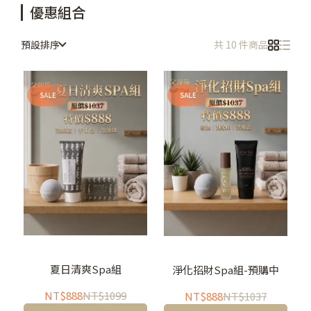
優惠組合
預設排序
共 10 件商品
夏日清爽Spa組
淨化招財Spa組-預購中
NT$888
NT$1099
NT$888
NT$1037